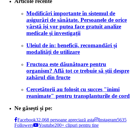
Articole recente
Modificări importante în sistemul de
asigurări de sănătate. Persoanele de orice
vârstă își vor putea face gratuit analize
medicale şi investigaţii
Uleiul de in: beneficii, recomandări și
modalități de utilizare
Fructoza este dăunătoare pentru
organism? Află tot ce trebuie să știi despre
zahărul din fructe
Cercetătorii au folosit cu succes "inimi
reanimate" pentru transplanturile de cord
Ne găsești și pe:
Facebook
32.068 persoane apreciază asta
Instagram
5635
Followers
Youtube
200+ clipuri pentru tine