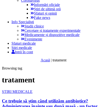
Coronavirus
Informări oficiale
Știri de ultimă oră
Sfaturi și opinii
Fake news
Info Specialişti
Studii clinice
Cercetare și tratamente experimentale
Medicamente și dispozitive medicale
Evenimente
Sfaturi medicale
Ştiri medicale
Intră în cont
Acasă
|
tratament
Browsing tag
tratament
ŞTIRI MEDICALE
Ce trebuie să știm când utilizăm antibiotice?
Administrarea înainte sau după masă - un factor