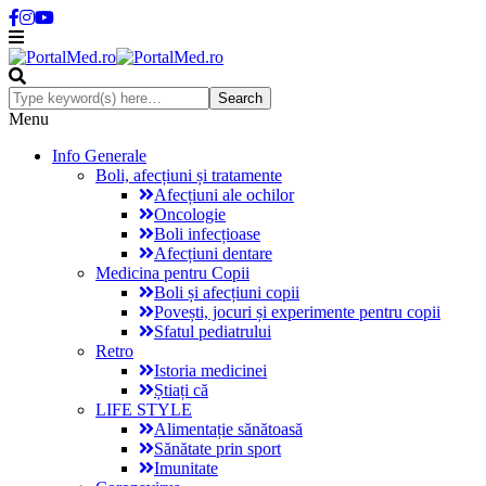
Menu
Info Generale
Boli, afecțiuni și tratamente
Afecțiuni ale ochilor
Oncologie
Boli infecțioase
Afecțiuni dentare
Medicina pentru Copii
Boli și afecțiuni copii
Povești, jocuri și experimente pentru copii
Sfatul pediatrului
Retro
Istoria medicinei
Știați că
LIFE STYLE
Alimentație sănătoasă
Sănătate prin sport
Imunitate