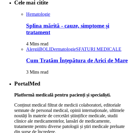
Cele mai citite
Hematologie
Splina mărită - cauze, simptome și
tratament
4 Mins read
Alergii
BOLI
Dermatologie
SFATURI MEDICALE
Cum Tratăm Înțepătura de Arici de Mare
3 Mins read
PortalMed
Platformă medicală pentru pacienți și specialiști.
Conținut medical filtrat de medicii colaboratori, editoriale
semnate de personal medical, opinii internaționale, ultimele
noutăți în materie de cercetări științifice medicale, studii
clinice ale medicamentelor, lansări de medicamente,
tratamente pentru diverse patologii și știri medicale preluate
din surse de încredere.