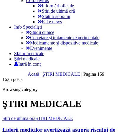
Coronavirus
Informări oficiale
Știri de ultimă oră
Sfaturi și opinii
Fake news
Info Specialişti
Studii clinice
Cercetare și tratamente experimentale
Medicamente și dispozitive medicale
Evenimente
Sfaturi medicale
Ştiri medicale
Intră în cont
Acasă
|
ŞTIRI MEDICALE
|
Pagina 159
1625 posts
Browsing category
ŞTIRI MEDICALE
Știri de ultimă oră
ŞTIRI MEDICALE
Liderii medicilor avertizează asupra riscului de