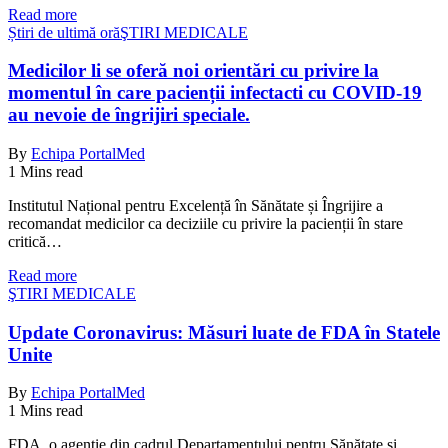
Read more
Știri de ultimă oră
ŞTIRI MEDICALE
Medicilor li se oferă noi orientări cu privire la
momentul în care pacienții infectacti cu COVID-19
au nevoie de îngrijiri speciale.
By
Echipa PortalMed
1 Mins read
Institutul Național pentru Excelență în Sănătate și Îngrijire a
recomandat medicilor ca deciziile cu privire la pacienții în stare
critică…
Read more
ŞTIRI MEDICALE
Update Coronavirus: Măsuri luate de FDA în Statele
Unite
By
Echipa PortalMed
1 Mins read
FDA, o agenție din cadrul Departamentului pentru Sănătate și