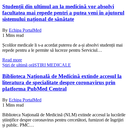
Studenții din ultimul an la medicină vor absolvi
facultatea mai repede pentri a putea veni în ajutorul
sistemului național de sănătate
By
Echipa PortalMed
1 Mins read
Școlilor medicale li s-a acordat puterea de a-și absolvi studenții mai
repede pentru a le permite să lucreze pentru Serviciul…
Read more
Știri de ultimă oră
ŞTIRI MEDICALE
Biblioteca Națională de Medicină extinde accesul la
literatura de specialitate despre coronavirus prin
platforma PubMed Central
By
Echipa PortalMed
1 Mins read
Biblioteca Națională de Medicină (NLM) extinde accesul la lucrările
științifice despre coronavirus pentru cercetători, furnizori de îngrijiri
și public. PMC…