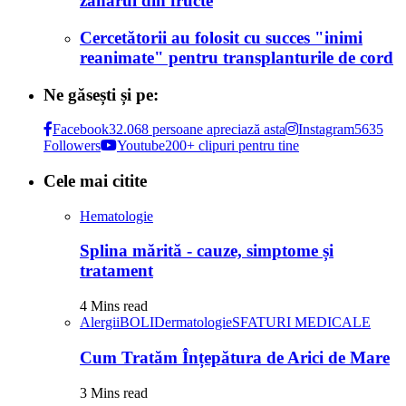
zahărul din fructe
Cercetătorii au folosit cu succes "inimi
reanimate" pentru transplanturile de cord
Ne găsești și pe:
Facebook
32.068 persoane apreciază asta
Instagram
5635
Followers
Youtube
200+ clipuri pentru tine
Cele mai citite
Hematologie
Splina mărită - cauze, simptome și
tratament
4 Mins read
Alergii
BOLI
Dermatologie
SFATURI MEDICALE
Cum Tratăm Înțepătura de Arici de Mare
3 Mins read