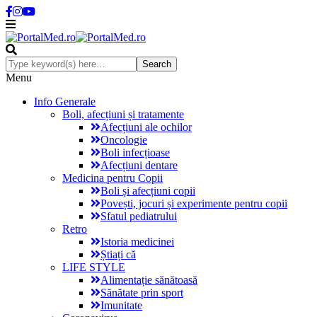
Menu
Info Generale
Boli, afecțiuni și tratamente
Afecțiuni ale ochilor
Oncologie
Boli infecțioase
Afecțiuni dentare
Medicina pentru Copii
Boli și afecțiuni copii
Povești, jocuri și experimente pentru copii
Sfatul pediatrului
Retro
Istoria medicinei
Știați că
LIFE STYLE
Alimentație sănătoasă
Sănătate prin sport
Imunitate