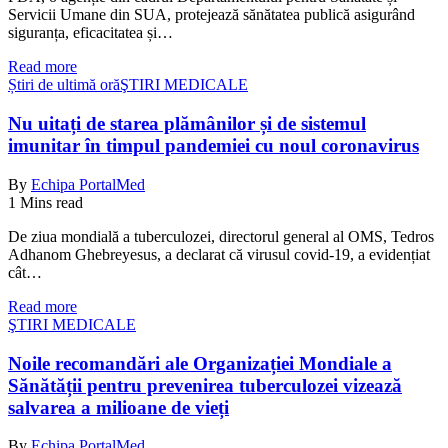
Servicii Umane din SUA, protejează sănătatea publică asigurând
siguranța, eficacitatea și…
Read more
Știri de ultimă oră
ŞTIRI MEDICALE
Nu uitați de starea plămânilor și de sistemul
imunitar în timpul pandemiei cu noul coronavirus
By
Echipa PortalMed
1 Mins read
De ziua mondială a tuberculozei, directorul general al OMS, Tedros
Adhanom Ghebreyesus, a declarat că virusul covid-19, a evidențiat
cât…
Read more
ŞTIRI MEDICALE
Noile recomandări ale Organizației Mondiale a
Sănătății pentru prevenirea tuberculozei vizează
salvarea a milioane de vieți
By
Echipa PortalMed