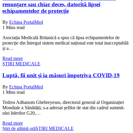
renunțare sau chiar deces, datorită lipsei
echipamentelor de protecție
By
Echipa PortalMed
1 Mins read
Asociația Medicală Britanică a spus că lipsa echipamentelor de
protecție din întregul sistem medical național este total inacceptabilă
și a…
Read more
ŞTIRI MEDICALE
Luptă, fii unit și ia măsuri împotriva COVID-19
By
Echipa PortalMed
1 Mins read
Tedros Adhanom Ghebreyesus, directorul general al Organizației
Mondiale a Sănătății, s-a adresat șefilor de stat din cadrul summit-
ului liderilor G20,…
Read more
Știri de ultimă oră
ŞTIRI MEDICALE