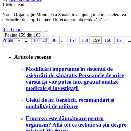
1 Mins read
Noua Organizație Mondială a Sănătății va ajuta țările în accelerarea
eforturilor de a opri oamenii infectați cu tuberculoză să se…
Read more
Pagina 159 din 163
«
Prima
«
...
10
20
30
...
157
158
159
160
161
..
»
Articole recente
Modificări importante în sistemul de
asigurări de sănătate. Persoanele de orice
vârstă își vor putea face gratuit analize
medicale şi investigaţii
Uleiul de in: beneficii, recomandări și
modalități de utilizare
Fructoza este dăunătoare pentru
organism? Află tot ce trebuie să știi despre