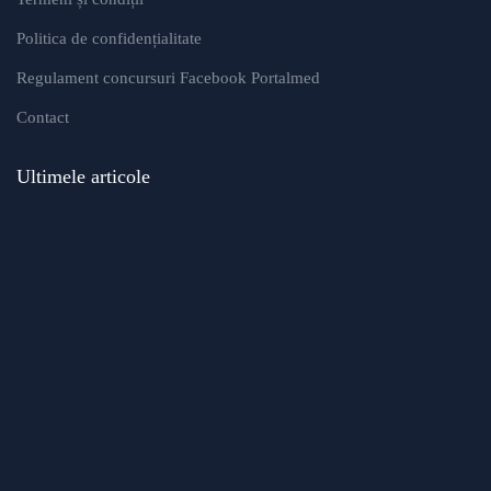
Politica de confidențialitate
Regulament concursuri Facebook Portalmed
Contact
Ultimele articole
Modificări importante în sistemul de
asigurări de sănătate. Persoanele de
orice vârstă își vor putea face gratuit
analize medicale şi investigaţii
Uleiul de in: beneficii, recomandări și
modalități de utilizare