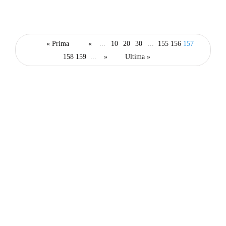
ştiri medicale
Ce este localizarea AML?
« Prima
«
...
10
20
30
...
155
156
157
By
Echipa PortalMed
158
159
...
»
Ultima »
Articole recente