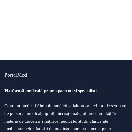
alergii
boli
dermatologie
PortalMed
sfaturi medicale
Cum Tratăm Înțepătura de Arici de Mare
Platformă medicală pentru pacienți și specialiști.
Conținut medical filtrat de medicii colaboratori, editoriale semnate
de personal medical, opinii internaționale, ultimele noutăți în
materie de cercetări științifice medicale, studii clinice ale
medicamentelor, lansări de medicamente, tratamente pentru