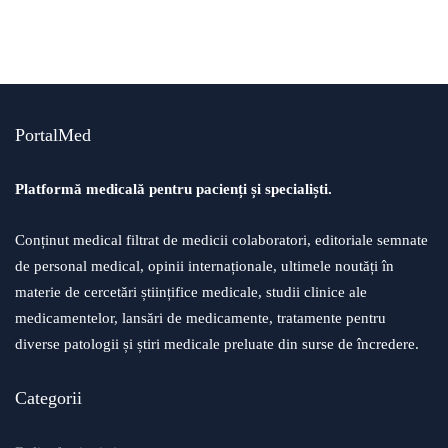
alergii
boli
dermatologie
PortalMed
sfaturi medicale
Cum Tratăm Înțepătura de Arici de Mare
Platformă medicală pentru pacienți și specialiști.
Conținut medical filtrat de medicii colaboratori, editoriale semnate
de personal medical, opinii internaționale, ultimele noutăți în
materie de cercetări științifice medicale, studii clinice ale
medicamentelor, lansări de medicamente, tratamente pentru
diverse patologii și știri medicale preluate din surse de încredere.
Categorii