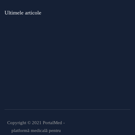
Ultimele articole
Modificări importante în sistemul de
asigurări de sănătate. Persoanele de
orice vârstă își vor putea face gratuit
analize medicale şi investigaţii
Uleiul de in: beneficii, recomandări și
modalități de utilizare
Copyright © 2021 PortalMed -
platformă medicală pentru