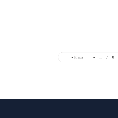
Read more
coronavirus
informări oficiale
ştir
Mai mulți copii obezi din 
By
Ştiri PortalMed
« Prima
«
...
7
8
Read more