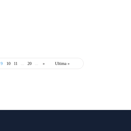
i medicale
studii clinice
cauza pandemiei
9
10
11
...
20
...
»
Ultima »