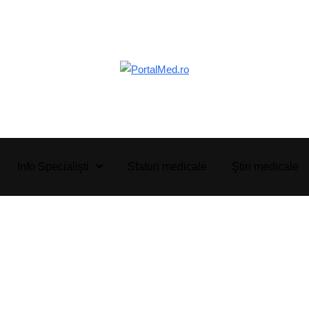
Info Specialişti
Sfaturi medicale
Ştiri medicale