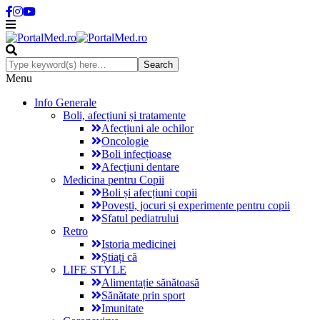
Menu
Info Generale
Boli, afecțiuni și tratamente
Afecțiuni ale ochilor
Oncologie
Boli infecțioase
Afecțiuni dentare
Medicina pentru Copii
Boli și afecțiuni copii
Povești, jocuri și experimente pentru copii
Sfatul pediatrului
Retro
Istoria medicinei
Știați că
LIFE STYLE
Alimentație sănătoasă
Sănătate prin sport
Imunitate