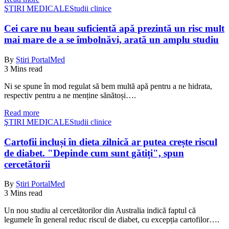
ŞTIRI MEDICALE
Studii clinice
Cei care nu beau suficientă apă prezintă un risc mult
mai mare de a se îmbolnăvi, arată un amplu studiu
By
Știri PortalMed
3 Mins read
Ni se spune în mod regulat să bem multă apă pentru a ne hidrata,
respectiv pentru a ne menține sănătoși….
Read more
ŞTIRI MEDICALE
Studii clinice
Cartofii incluși în dieta zilnică ar putea crește riscul
de diabet. "Depinde cum sunt gătiți", spun
cercetătorii
By
Știri PortalMed
3 Mins read
Un nou studiu al cercetătorilor din Australia indică faptul că
legumele în general reduc riscul de diabet, cu excepția cartofilor….