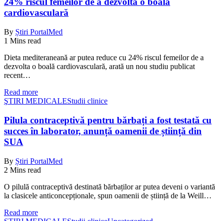
24% riscul femeilor de a dezvolta o boală
cardiovasculară
By
Știri PortalMed
1 Mins read
Dieta mediteraneană ar putea reduce cu 24% riscul femeilor de a
dezvolta o boală cardiovasculară, arată un nou studiu publicat
recent…
Read more
ŞTIRI MEDICALE
Studii clinice
Pilula contraceptivă pentru bărbați a fost testată cu
succes în laborator, anunță oamenii de știință din
SUA
By
Știri PortalMed
2 Mins read
O pilulă contraceptivă destinată bărbaților ar putea deveni o variantă
la clasicele anticoncepționale, spun oamenii de știință de la Weill…
Read more