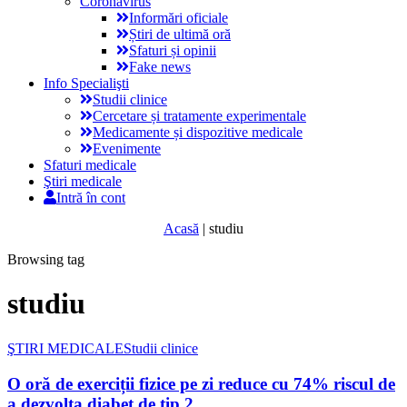
Coronavirus
Informări oficiale
Știri de ultimă oră
Sfaturi și opinii
Fake news
Info Specialişti
Studii clinice
Cercetare și tratamente experimentale
Medicamente și dispozitive medicale
Evenimente
Sfaturi medicale
Ştiri medicale
Intră în cont
Acasă
|
studiu
Browsing tag
studiu
ŞTIRI MEDICALE
Studii clinice
O oră de exerciții fizice pe zi reduce cu 74% riscul de
a dezvolta diabet de tip 2