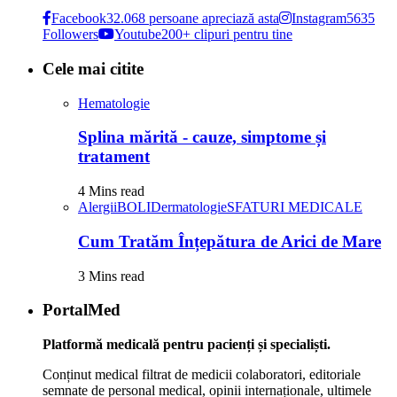
Facebook
32.068 persoane apreciază asta
Instagram
5635
Followers
Youtube
200+ clipuri pentru tine
Cele mai citite
Hematologie
Splina mărită - cauze, simptome și
tratament
4 Mins read
Alergii
BOLI
Dermatologie
SFATURI MEDICALE
Cum Tratăm Înțepătura de Arici de Mare
3 Mins read
PortalMed
Platformă medicală pentru pacienți și specialiști.
Conținut medical filtrat de medicii colaboratori, editoriale
semnate de personal medical, opinii internaționale, ultimele