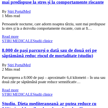
mai predispuse la stres și la comportamente riscante
By
Știri PortalMed
1 Mins read
Persoanele nocturne, care adorm noaptea târziu, sunt mai predispuse
la stres și la a dezvolta comportamente riscante, cum ar fi…
Read more
ŞTIRI MEDICALE
Studii clinice
8.000 de pași parcurși o dată sau de două ori pe
săptămână reduc riscul de mortalitate (studiu)
By
Știri PortalMed
2 Mins read
Parcurgerea a 8.000 de pași – aproximativ 6,4 kilometri – în una sau
două zile pe săptămână poate reduce semnificativ…
Read more
ŞTIRI MEDICALE
Studii clinice
Studiu. Dieta mediteraneană ar putea reduce cu