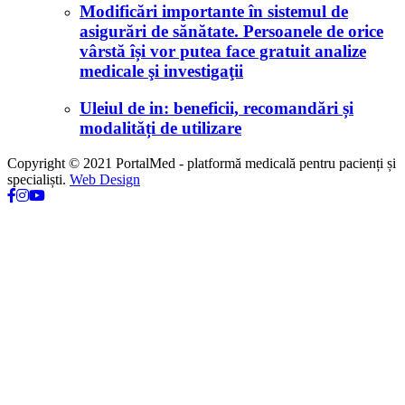
Modificări importante în sistemul de
asigurări de sănătate. Persoanele de orice
vârstă își vor putea face gratuit analize
medicale şi investigaţii
Uleiul de in: beneficii, recomandări și
modalități de utilizare
Copyright © 2021 PortalMed - platformă medicală pentru pacienți și
specialiști.
Web Design