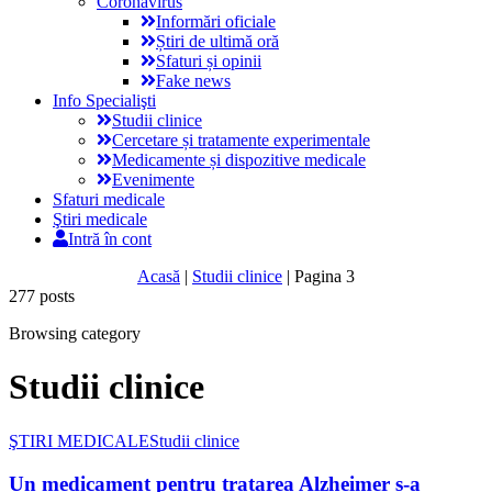
Coronavirus
Informări oficiale
Știri de ultimă oră
Sfaturi și opinii
Fake news
Info Specialişti
Studii clinice
Cercetare și tratamente experimentale
Medicamente și dispozitive medicale
Evenimente
Sfaturi medicale
Ştiri medicale
Intră în cont
Acasă
|
Studii clinice
|
Pagina 3
277 posts
Browsing category
Studii clinice
ŞTIRI MEDICALE
Studii clinice
Un medicament pentru tratarea Alzheimer s-a