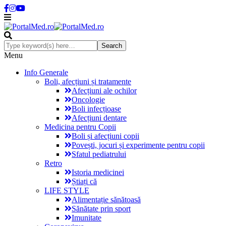
Menu
Info Generale
Boli, afecțiuni și tratamente
Afecțiuni ale ochilor
Oncologie
Boli infecțioase
Afecțiuni dentare
Medicina pentru Copii
Boli și afecțiuni copii
Povești, jocuri și experimente pentru copii
Sfatul pediatrului
Retro
Istoria medicinei
Știați că
LIFE STYLE
Alimentație sănătoasă
Sănătate prin sport
Imunitate