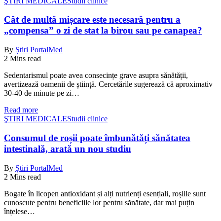
ŞTIRI MEDICALE
Studii clinice
Cât de multă mișcare este necesară pentru a
„compensa” o zi de stat la birou sau pe canapea?
By
Știri PortalMed
2 Mins read
Sedentarismul poate avea consecințe grave asupra sănătății,
avertizează oamenii de știință. Cercetările sugerează că aproximativ
30-40 de minute pe zi…
Read more
ŞTIRI MEDICALE
Studii clinice
Consumul de roșii poate îmbunătăți sănătatea
intestinală, arată un nou studiu
By
Știri PortalMed
2 Mins read
Bogate în licopen antioxidant și alți nutrienți esențiali, roșiile sunt
cunoscute pentru beneficiile lor pentru sănătate, dar mai puțin
înțelese…