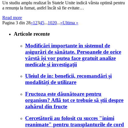
Un studiu amplu realizat în Statele Unite indică vârsta optimă pentru
a renunța la fumat, astfel încât să fie evitate…
Read more
Pagina 3 din 28
«
1
2
3
4
5
...
10
20
...
»
Ultima »
Articole recente
Modificări importante în sistemul de
asigurări de sănătate. Persoanele de orice
vârstă își vor putea face gratuit analize
medicale şi investigaţii
Uleiul de in: beneficii, recomandări și
modalități de utilizare
Fructoza este dăunătoare pentru
organism? Află tot ce trebuie să știi despre
zahărul din fructe
Cercetătorii au folosit cu succes "inimi
reanimate" pentru transplanturile de cord