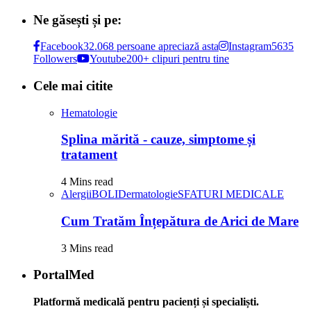
Ne găsești și pe:
Facebook
32.068 persoane apreciază asta
Instagram
5635
Followers
Youtube
200+ clipuri pentru tine
Cele mai citite
Hematologie
Splina mărită - cauze, simptome și
tratament
4 Mins read
Alergii
BOLI
Dermatologie
SFATURI MEDICALE
Cum Tratăm Înțepătura de Arici de Mare
3 Mins read
PortalMed
Platformă medicală pentru pacienți și specialiști.