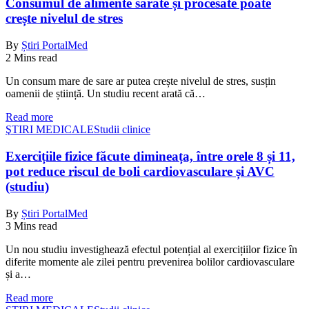
Consumul de alimente sărate și procesate poate
crește nivelul de stres
By
Știri PortalMed
2 Mins read
Un consum mare de sare ar putea crește nivelul de stres, susțin
oamenii de știință. Un studiu recent arată că…
Read more
ŞTIRI MEDICALE
Studii clinice
Exercițiile fizice făcute dimineața, între orele 8 și 11,
pot reduce riscul de boli cardiovasculare și AVC
(studiu)
By
Știri PortalMed
3 Mins read
Un nou studiu investighează efectul potențial al exercițiilor fizice în
diferite momente ale zilei pentru prevenirea bolilor cardiovasculare
și a…
Read more